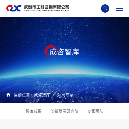

成
咨
智
库

当前位置：
成咨智库
公司专家
>
智库成果
创新发展研究院
专家团队