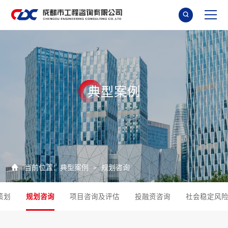

典
型
案
例

当前位置：
典型案例
规划咨询
>
策划
规划咨询
项目咨询及评估
投融资咨询
社会稳定风