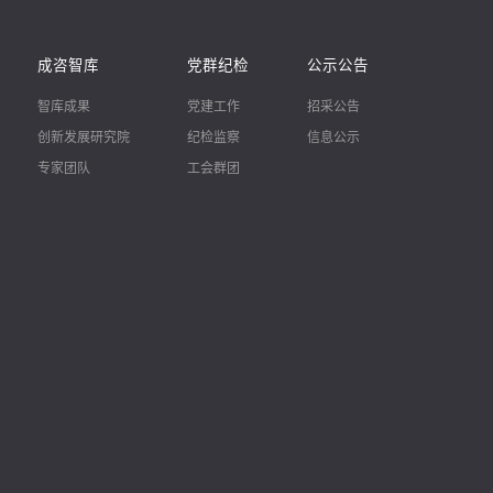
成咨智库
党群纪检
公示公告
智库成果
党建工作
招采公告
创新发展研究院
纪检监察
信息公示
专家团队
工会群团