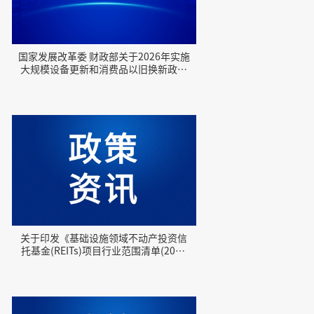
国家发展改革委 财政部关于2026年实施
大规模设备更新和消费品以旧换新政策
的通知
关于印发《基础设施领域不动产投资信
托基金(REITs)项目行业范围清单(2025
年版)》的通知