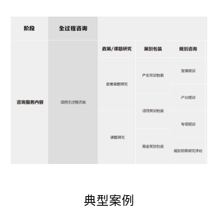
典
型
案
例