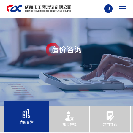

造
价
咨
询
造价咨询
建设管理
项目评价