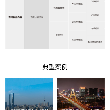
典
型
案
例