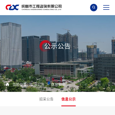

公
示
公
告

当前位置：
公示公告
信息公示
>
招采公告
信息公示