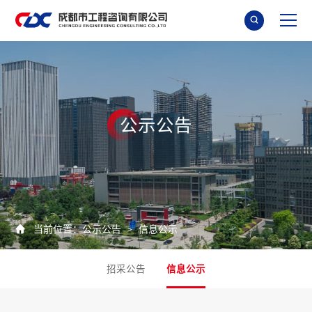

公
示
公
告

当前位置：
公示公告
信息公示
>
招采公告
信息公示