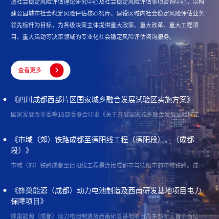
造社会稳定风险评估理论研究中心及社会稳定风险评估事项咨询中心，以构
建公园城市社会稳定风险评估核心智库、建设区域内社会稳定风险评估业务
领先标杆为目标，为各级决策主体提供重大政策、重大改革、重大工程项
目、重大活动等决策领域的专业化社会稳定风险评估咨询服务。

查看更多
《四川成都西部片区国家城乡融合发展试验区实施方案》
国家发展改革委等18部委联合印发《关于开展国家城乡融合发展试验区工作的通知》（发改规划〔2019〕1947号）批准成都西部片区（温江区、郫都区、都江堰市、彭州市、崇州市、邛崃市、大邑县、蒲江县的全部行政区划范围）为国家城乡融合发展试验区，按照相关要求，制定《四川成都西部片区国家城乡融合发展试验区实施方案》
《市域（郊）铁路成都至德阳线工程（德阳段）、（成都
段）》
市域（郊）铁路成都至德阳线工程是连接成都市与德阳市的市域铁路。成德线的建设积极响应《成渝地区双城经济圈建设规划纲要》《成都都市圈发展规划》，项目实施可有效支撑成渝地区社会经济高质量发展，也是带动成都平原一体化发展的重要抓手。
《蜂巢能源（成都）动力电池制造及西南研发基地项目电力
保障项目》
蜂巢能源（成都）动力电池制造及西南研发基地项目为东部新区首个百亿级项目，打造蜂巢能源短刀电池超级工厂和区域协作标杆，引领成都产业绿色高效发展。其建设有利于成都抢抓成渝地区双城经济圈新能源汽车产业布局，有效带动新能源整车及上下游关键零部件产业快速聚集，增强“成都新能源汽车产业”的影响力和话语权。本项目将新建一条220千伏海鸣—蜂巢220千伏线路工程，以满足蜂巢能源（成都）动力电池制造及西南研发基地项目一期工程项目用电。