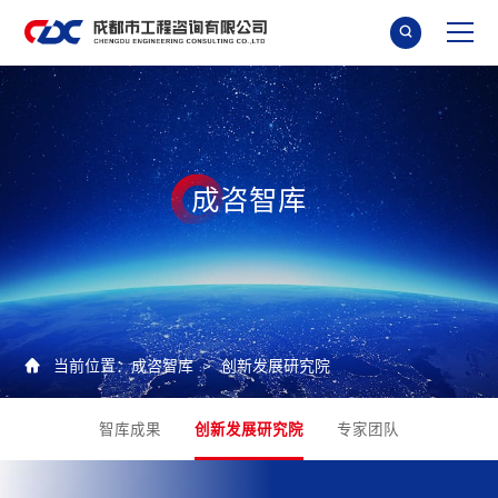

成
咨
智
库

当前位置：
成咨智库
创新发展研究院
>
智库成果
创新发展研究院
专家团队