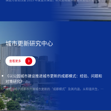
课题为省发改委 2023 年度重点课题，研究总结提炼我省民营经济发展现状、成效举措和存在问题，深入分析我省民营经济面临的机遇和挑战，学习借鉴发达地区地方支持民营经济发展壮大的典型做法，研究提出推动我省民营经济发展壮大的政策措施，为相关部门出台民营经济政策提供决策参考。
城市更新研究中心

查看更多
《以公园城市建设推进城市更新的成都模式：经验、问题和
对策研究》
课题总结了成都市开展城市更新的“成都模式”及其内涵，从和谐共生、品质生活、生态新貌、文化传扬及现代治理五个方面分析了成都在公园城市示范区建设背景下推动城市更新所采取的创新策略和成功实践案例，梳理了在推进城市更新过程中的难点堵点，并总结提炼了彰显公园城市建设价值的城市更新策略和建议。