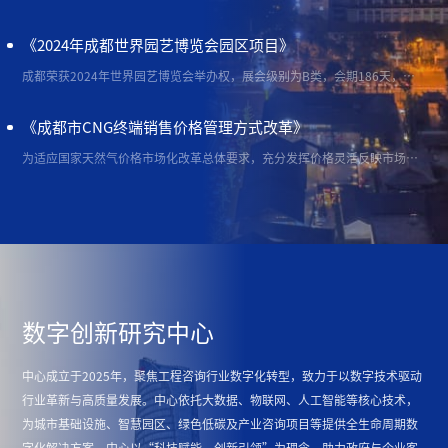
《2024年成都世界园艺博览会园区项目》
成都荣获2024年世界园艺博览会举办权，展会级别为B类，会期186天，愿景是打造一届重创新、有特色的世园会，以园艺为媒介，向世界人民传递绿色发展和诗意栖居的美好生活场景。2024年成都世界园艺博览会园区项目以世园会为契机，展现中国生态治理的责任担当，呼应国家加强国内外双循环的要求，助力成渝双城经济圈、成德眉资同城化以及沱江发展轴的协同发展，打造彰显公园城市理念的新家园。
《成都市CNG终端销售价格管理方式改革》
为适应国家天然气价格市场化改革总体要求，充分发挥价格灵活反映市场供求，价格机制引导资源配置作用，保障天然气供给和促进天然气行业持续健康发展，解决成都市CNG供应、销售等方面存在的现状问题，CNG终端销售价格由最高价格管理改为基准价格管理，以现行价格为基准，在下浮不限，上浮不超过20%范围内，由CNG经营单位自主确定具体销售价格。
数字创新研究中心
中心成立于2025年，聚焦工程咨询行业数字化转型，致力于以数字技术驱动
行业革新与高质量发展。中心依托大数据、物联网、人工智能等核心技术，
为城市基础设施、智慧园区、绿色低碳及产业咨询项目等提供全生命周期数
字化解决方案。中心以“科技赋能、创新引领”为理念，助力政府与企业客