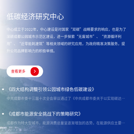
低碳经济研究中心
中心成立于2022年，中心建设是对国家“双碳”战略要求的响应，也是为了
深耕成都公园城市示范区建设，进一步探索“无废城市”、“资源循环利
用”、“近零能耗建筑”等相关领域的研究应用，为政府精准决策服务，提
升公司品牌影响力的积极举措。

查看更多
《四大结构调整引领公园城市绿色低碳建设》
中共成都市委十三届十次全会审议通过了《中共成都市委关于以实现碳达峰碳中和目标为引领优化空间产业交通能源结构促进城市绿色低碳发展的决定》（成委发〔2022〕2号）；中共成都市第十四次代表大会强调，要坚定不移推动绿色低碳发展，不断提升城市可持续发展能力。本文通过研究成都市空间、产业、交通、能源四大结构优化调整的背景意义及其与公园城市建设的关系，梳理四大结构优化调整重点，为成都建设践行新发展理念的公园城市示范区提供四大结构优化调整的对策措施建议，也为其他城市绿色低碳转型发展提供参考。
《成都市能源安全挑战下的策略研究》
成都作为特大型城市，能源消费总量呈逐渐增加的态势，在能源供应主要依赖外部输入的背景下，面临着化石能源供需矛盾、能源通道建设不足、可再生能源发展不充分和能源利用效率较低等挑战。本文探讨国内外先进城市在面对能源安全上的处理方式，建议成都市可从灵活改造传统煤电领域、提升新能源的供应占比、加快完善输配体系建设、构建能源储备保障体系、能源消费绿色低碳转型、打造综合智慧能源系统等方面，切实深化落实能源安全。