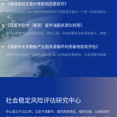
《碳排放权交易价格影响因素研究》
研究碳排放权交易价格影响因素有助于我国建立健全一个统一的碳排放交易市场，实现碳达峰碳中和的长远目标。文章选取了2014年3月到2024年3月的北京、上海、深圳、广东、湖北市场碳排放权作为研究对象，研究各因素对其碳排放权交易价格的影响。通过多元回归分析，发现上海、湖北、广东三地可以通过模型整体显著性假设，拟合程度较好。通过研究相关系数，发现天然气、PMI与碳排放权负相关，煤、石油价格与三地碳排放权交易价格正相关。在此研究基础上本文建议应完善碳排放权市场机制，建立一个全国统一的碳排放权交易市场，鼓励
《成都市厨余（餐厨）废弃油脂资源化利用》
通过对成都市现状情况分析，对标上海，利用成都机动车保有量大、降碳需求迫切的内在诱因，结合成都市厨余（餐厨）垃圾中废弃油脂含量高以及成都市“四大结构”优化调整的需求，进一步探索废弃油脂的高值化利用，利用后端附加值的提高，反哺前端环节，在推动成都市生活垃圾分类的基础上，实现减污降碳的双重目标。该策划项目已被列入成都市2023年度优秀策划储备项目。
《成都市长安静脉产业园资源循环利用基地验收评估》
成都市长安静脉产业园是成都地区最大的固废处置基地，也是成都市固废处置的重要兜底设施，该基地内涵盖生活垃圾处置、危险废弃物处置、餐厨垃圾处置、渗滤液处理、填埋气资源化利用等多处设施。自评估报告在综合分析各项设施物质流、能源流的基础上，客观评价了基地的建设成果及功效，建设性地提出了对基地内减碳效果的经济变现途径，提出探索基地内构建“隔墙售电”、CCUS利用等措施，为基地的建设评估及后续完善提升提出了建设性的意见。
社会稳定风险评估研究中心
中心成立于2022年，立足于成都市，面向西部地区，辐射全国，以高标准打