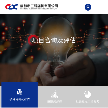

项
目
咨
询
及
评
估
项目咨询及评估
投融资咨询
社会稳定风险咨询