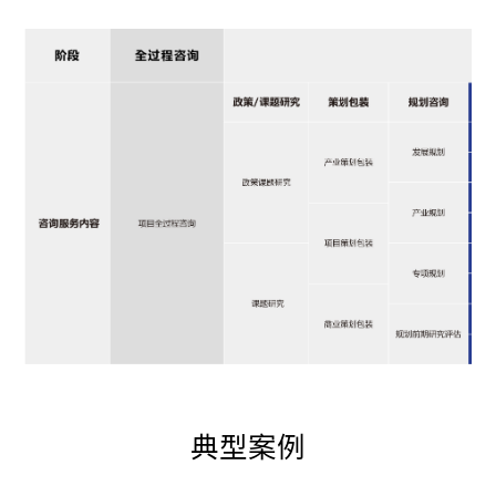
典
型
案
例