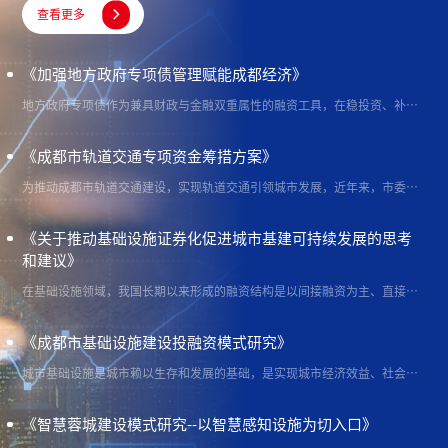

查看更多
《加强地方政府专项债管理赋能成都经济》
地方政府专项债作为兼具财政与金融双重属性的融资工具，在稳投资、补短板、强弱项的过程中发挥着重要的作用。但是根据全国各地和成都市专项债项目在审计端和实施过程中暴露的种种问题，强化专项债管理已势在必行。
《成都市轨道交通专项资金筹措方案》
为推动成都市轨道交通建设，实现轨道交通引领城市发展，近年来，市委、市政府提出了实施轨道交通加速成网建设计划，并分别印发了《成都市人民政府关于调整成都铁路和地铁建设发展专项资金筹集方案的通知》（成府函〔2014〕116号）和《成都市人民政府关于推动城市轨道交通加速成网建设计划的实施意见》（成府发〔2015〕31号）等轨道交通建设管理配套文件，对成都市轨道交通建设管理起到了重要作用，但缺乏一个系统的轨道交通建设运营资金管理政策和机制。为重塑城市经济地理，实现成都市轨道交通建设可持续发展，按照“政府引
《关于推动基础设施证券化促进城市基建可持续发展的思考
和建议》
在基础设施领域，我国长期以来形成的融资结构是以间接融资为主、直接融资为辅，直接融资只占社融总量的百分之十几，而且直接融资还包括了相当大的一部分债券融资，债券融资实际上也是债务性融资，真正的股权融资在我国的社融总量中占比非常低。一方面基础设施项目需要大量权益性资金充当资本金，另一方面又面临着权益性融资只占百分之几的融资结构。因此，在当前“融资难、融资贵”背景下，基础设施项目资本金的筹措成为一个亟待解决的难题。由于国内金融市场缺乏合适的权益型融资工具，重资产领域的各类融资主体，主要依托主体信用筹集债
《成都市基础设施建设投融资模式研究》
城市基础设施是城市赖以生存和发展的基础，是实现城市经济效益、社会效益和环境效益相统一的必要条件。建设践行新发展理念的公园城市示范区开启了成都深化中国式现代化城市发展道路的全新探索，政府作为传统基建的投融资主体已不能满足公园城市建设庞大的的资金需求...
《智慧蓉城建设模式研究--以智慧感知设施为切入口》