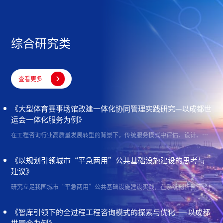
综合研究类

查看更多
《大型体育赛事场馆改建一体化协同管理实践研究—以成都世
运会一体化服务为例》
在工程咨询行业高质量发展转型的背景下，传统服务模式中评估、设计、建设、运行等环节碎片化、权责割裂的问题日益凸显，不仅导致管理服务效率低、成效差，更制约项目整体质量与效益提升，已成为制约行业发展的关键瓶颈。成都设计咨询集团创新实践一体化协同管理模式，提供全过程工程咨询服务新路径，为破解上述困境提供了实践样本。本文以成都世运会一体化服务项目为案例，深入剖析大型体育赛事场馆改建管理难点与创新策略，形成可复制、可推广的一体化协同管理方案，推动工程咨询行业高质量发展。
《以规划引领城市“平急两用”公共基础设施建设的思考与
建议》
研究立足我国城市“平急两用”公共基础设施建设实践，在系统剖析当下“平急两用”公共基础设施建设困境的基础上，分析提出了以规划引领建设的重要意义，并围绕规划引领的具体路径提出相应的对策建议，旨在更好地发挥规划作为宏观空间治理工具的统筹作用，推动规划向“平急两用”公共基础设施建设的前端谋划与后端管控延伸，助力城市在高质量发展过程中实现风险防控效能的显著提升。
《智库引领下的全过程工程咨询模式的探索与优化——以成都