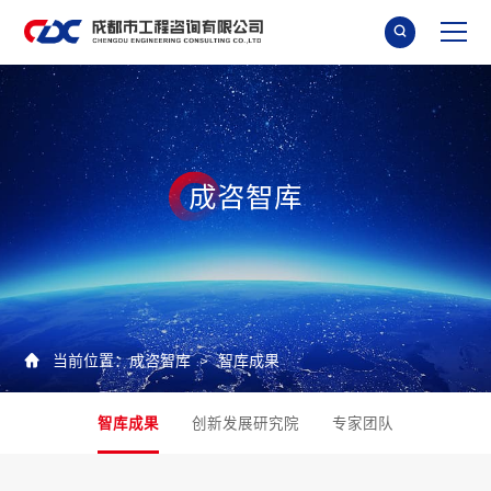

成
咨
智
库

当前位置：
成咨智库
智库成果
>
智库成果
创新发展研究院
专家团队