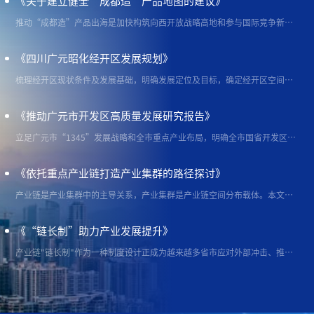
《关于建立健全“成都造”产品地图的建议》
推动“成都造”产品出海是加快构筑向西开放战略高地和参与国际竞争新基地的重要举措，也是成都加快打造中国西部具有全球影响力和美誉度的社会主义现代化国际大都市的重要支撑。建立健全“成都造”产品地图，进一步提升成都优势产品信息集成度、显示度，推动更多本地企业走出去拓市场、创品牌，对我市抢抓“一带一路”战略机遇，加快建设现代化产业体系、培育新质生产力具有重要意义。
《四川广元昭化经开区发展规划》
梳理经开区现状条件及发展基础，明确发展定位及目标，确定经开区空间结构及功能分区，分类提出主导产业及优势特色产业发展方向及具体举措。 规划成果重点阐明昭化经开区产业发展思路、发展目标、重点任务和政策举措， 为进一步增强昭化经开区产业发展动能，助力昭化区经济社会高质量发展提供指导， 是指导未来一段时间内开发区发展的纲领性文件和行动指南。
《推动广元市开发区高质量发展研究报告》
立足广元市“1345”发展战略和全市重点产业布局，明确全市国省开发区的战略定位、空间布局、发展方向、发展目标、重点任务，研究工业主导产业细化方向， 研究管理体制机制优化，对开发区扩区调位和飞地园区建设提出合理化建议。 课题为广元市发改委 2023 年度重点课题，研究成果及重要结论上报市委市政府领导，为出台相关政策提供决策参考。
《依托重点产业链打造产业集群的路径探讨》
产业链是产业集群中的主导关系，产业集群是产业链空间分布载体。本文通过研究杭州市打造产业集群积累的先进经验，结合成都实际，提出依托重点产业链打造产业集群，应当重点关注构建上下游协作机制促进形成有机联系的产业链网；
《“链长制”助力产业发展提升》
产业链"链长制"作为一种制度设计正成为越来越多省市应对外部冲击、推动产业链上下游联动、完善产业链生态、实现产业协同、做大做强产业集群的重要抓手。本文梳理“链长制”的提出与发展。结合产业经济学视角下“链长制”形成的资源整合...