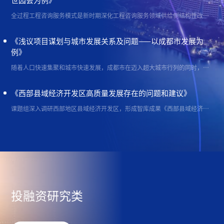
世园会为例》
全过程工程咨询服务模式是新时期深化工程咨询服务领域供给侧结构性改革的重要实践，它对于加速构建精细化服务、国际化拓展、规范化运营、信息化支撑的行业发展新格局有着决定性作用。本文以笔者参与的成都世园会项目为案例，深入探讨智库引领下全咨服务模式的应用与优化策略，旨在通过理论联系实际，为学术界和实践领域提供参考。
《浅议项目谋划与城市发展关系及问题——以成都市发展为
例》
随着人口快速集聚和城市快速发展，成都市在迈入超大城市行列的同时，也显露出城市发展不均衡等问题，做好优质项目的谋划工作是推动城市发展的重要抓手，亦是城市高质量发展的动力。研究报告从理论层面阐述了项目谋划与城市发展的逻辑关系，分析了当前部分区（市）县在项目谋划中存在的主要问题，并提出了针对性建议，为成都市探索实践超大特大城市转型发展提供理论参考。
《西部县域经济开发区高质量发展存在的问题和建议》
课题组深入调研西部地区县域经济开发区，形成智库成果《西部县域经济开发区高质量发展存在的问题和建议》。该成果针对县域开发区普遍存在的问题，提出了做优主导产业、推动提质增效、强化协同发展、完善体制机制等针对性政策建议，被中国工程咨询协会采纳，并上报国家发展改革委、工信部等国家有关部委，为县域经济开发区的高质量发展提供了有力支撑。
投融资研究类