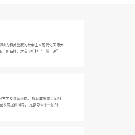
影响力和美誉度的社会主义现代化国际大
场、创品牌，对我市抢抓“一带一路”战
措。 规划成果重点阐明
量发展提供指导， 是指导未来一段时间