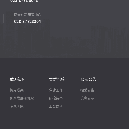
028-8771 3043
场景创新研究中心
028-87723304
成咨智库
党群纪检
公示公告
智库成果
党建工作
招采公告
创新发展研究院
纪检监察
信息公示
专家团队
工会群团