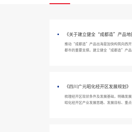
《关于建立健全“成都造”产品地
推动“成都造”产品出海是加快构筑向西开
都市的重要支撑。建立健全“成都造”产品
略机遇，加快建设现代化产业体系、培育新
《四川广元昭化经开区发展规划》
梳理经开区现状条件及发展基础，明确发展定位
昭化经开区产业发展思路、发展目标、重点
内开发区发展的纲领性文件和行动指南。