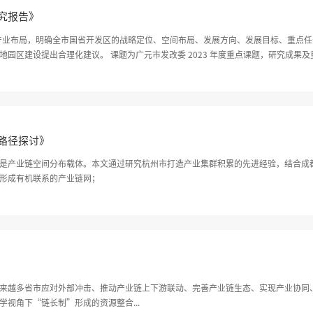
究报告》
点产业布局，明确全市国省开发区的战略定位、空间布局、发展方向、发展目标、重点任
3 年度重点课题，研究成果及重要结论上报市委市政府领导，为出台相
路径探讨》
是产业链空间分布载体。本文通过研究杭州市打造产业集群积累的先进经验，结合成
形成有机联系的产业链网；
越来越多省市应对外部冲击、推动产业链上下游联动、完善产业链生态、实现产业协同
视角下“链长制”形成的资源整合...