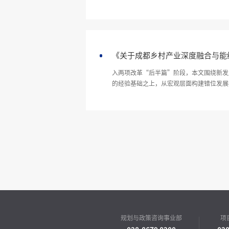
《关于成都乡村产业深度融合与能
入两项改革“后半篇”阶段，本文围绕新发
的经验基础之上，从宏观层面构建错位发展格
规划与政策咨询事业部
项