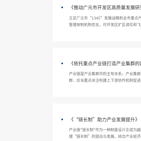
《推动广元市开发区高质量发展研
立足广元市“1345”发展战略和全市重
管理体制机制优化，对开发区扩区调位和飞地园区建设提出合理化建议。 课题为广元市发改委 202
关政策提供决策参考。
《依托重点产业链打造产业集群的
产业链是产业集群中的主导关系，产业集群
群，应当重点关注构建上下游协作机制促进
《“链长制”助力产业发展提升》
产业链"链长制"作为一种制度设计正成为
理“链长制”的提出与发展。结合产业经济学