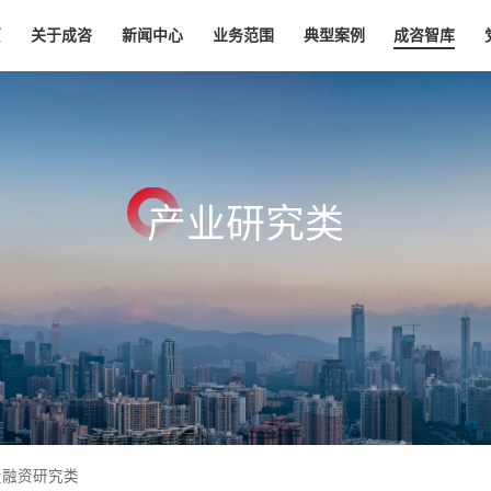
页
关于成咨
新闻中心
业务范围
典型案例
成咨智库
产
业
研
究
类
投融资研究类