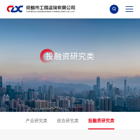

投
融
资
研
究
类
产业研究类
综合研究类
投融资研究类