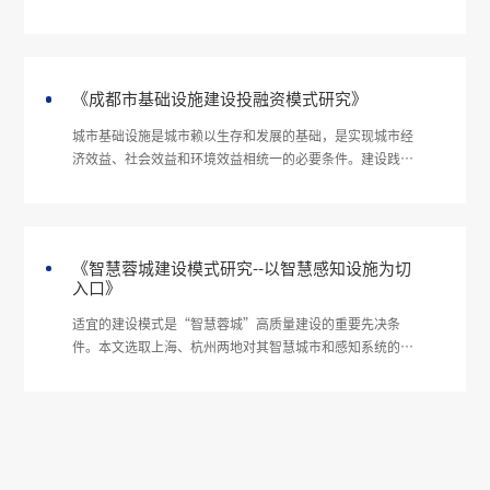
几，而且直接融资还包括了相当大的一部分债券融资，债券
融资实际上也是债务性融资，真正的股权融资在我国的社融
总量中占比非常低。一方面基础设施项目需要大量权益性资
金充当资本金，另一方面又面临着权益性融资只占百分之几
《成都市基础设施建设投融资模式研究》
的融资结构。因此，在当前“融资难、融资贵”背景下，基
础设施项目资本金的筹措成为一个亟待解决的难题。由于国
城市基础设施是城市赖以生存和发展的基础，是实现城市经
内金融市场缺乏合适的权益型融资工具，重资产领域的各类
济效益、社会效益和环境效益相统一的必要条件。建设践行
融资主体，主要依托主体信用筹集债
新发展理念的公园城市示范区开启了成都深化中国式现代化
城市发展道路的全新探索，政府作为传统基建的投融资主体
已不能满足公园城市建设庞大的的资金需求...
《智慧蓉城建设模式研究--以智慧感知设施为切
入口》
适宜的建设模式是“智慧蓉城”高质量建设的重要先决条
件。本文选取上海、杭州两地对其智慧城市和感知系统的建
设模式进行分析，结合成都市本地的建设运营现状，提出要
整合各方资源，设立市属国有企业智慧城市建设运营平台统
筹...