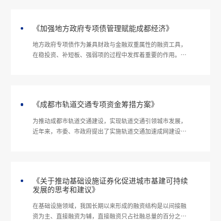
《加强地方政府专项债管理赋能成都经济》
地方政府专项债作为兼具财政与金融双重属性的融资工具，
在稳投资、补短板、强弱项的过程中发挥着重要的作用。但
是根据全国各地和成都市专项债项目在审计端和实施过程中
暴露的种种问题，强化专项债管理已势在必行。
《成都市轨道交通专项资金筹措方案》
为推动成都市轨道交通建设，实现轨道交通引领城市发展，
近年来，市委、市政府提出了实施轨道交通加速成网建设计
划，并分别印发了《成都市人民政府关于调整成都铁路和地
铁建设发展专项资金筹集方案的通知》（成府函〔2014〕
116号）和《成都市人民政府关于推动城市轨道交通加速成
网建设计划的实施意见》（成府发〔2015〕31号）等轨道
《关于推动基础设施证券化促进城市基建可持续
交通建设管理配套文件，对成都市轨道交通建设管理起到了
发展的思考和建议》
重要作用，但缺乏一个系统的轨道交通建设运营资金管理政
策和机制。为重塑城市经济地理，实现成都市轨道交通建设
在基础设施领域，我国长期以来形成的融资结构是以间接融
可持续发展，按照“政府引
资为主、直接融资为辅，直接融资只占社融总量的百分之十