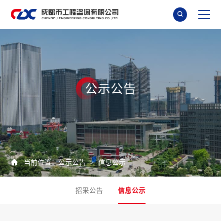

公
示
公
告

当前位置：
公示公告
信息公示
>
招采公告
信息公示