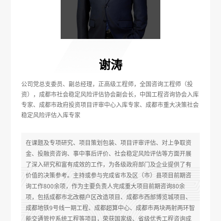
谢涛
公司党总支委员、副总经理，正高级工程师，全国咨询工程师（投
资），成都市社会稳定风险评估协会副会长，中国工程咨询协会入库
专家、成都市政府投资项目评审中心入库专家、成都市重大决策社会
稳定风险评估入库专家
在课题及专项研究、项目策划包装、项目评审评估、对上争取资
金、投融资咨询、事中事后评价、社会稳定风险评估等方面开展
了深入研究和富有成效的工作，为各级政府部门及企业提供了有
价值的决策参考。主持或参与完成省市及区（市）县项目前期咨
询工作800余项，作为主要负责人完成重大项目前期咨询80余
项，包括成都市北改棚户区改造项目、成都市西部博览城项目、
成都地铁9号线一期工程、成都超算中心、成都市两块两射两环智
能交通管控系统工程等项目，荣获国家级、省级优秀工程咨询成