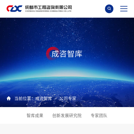

成
咨
智
库

当前位置：
成咨智库
公司专家
>
智库成果
创新发展研究院
专家团队