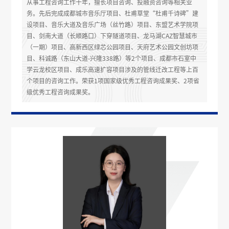
从事工程咨询工作十年，擅长项目咨询、投融资咨询等相关业
务。先后完成成都城市音乐厅项目、杜甫草堂“杜甫千诗碑”建
设项目、音乐大道及音乐广场（丝竹路）项目、东盟艺术学院项
目、剑南大道（长顺路口）下穿隧道项目、龙马湖CAZ智慧城市
（一期）项目、高新西区绿芯公园项目、天府艺术公园文创坊项
目、科诚路（东山大道-兴隆338路）等2个项目、成都市石室中
学云龙校区项目、成乐高速扩容项目涉及的管线迁改工程等上百
个项目的咨询工作。荣获1项国家级优秀工程咨询成果奖、2项省
级优秀工程咨询成果奖。