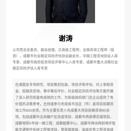
谢涛
公司党总支委员、副总经理，正高级工程师，全国咨询工程师（投
资），成都市社会稳定风险评估协会副会长，中国工程咨询协会入库
专家、成都市政府投资项目评审中心入库专家、成都市重大决策社会
稳定风险评估入库专家
在课题及专项研究、项目策划包装、项目评审评估、对上争取资
金、投融资咨询、事中事后评价、社会稳定风险评估等方面开展
了深入研究和富有成效的工作，为各级政府部门及企业提供了有
价值的决策参考。主持或参与完成省市及区（市）县项目前期咨
询工作800余项，作为主要负责人完成重大项目前期咨询80余
项，包括成都市北改棚户区改造项目、成都市西部博览城项目、
成都地铁9号线一期工程、成都超算中心、成都市两块两射两环智
能交通管控系统工程等项目，荣获国家级、省级优秀工程咨询成