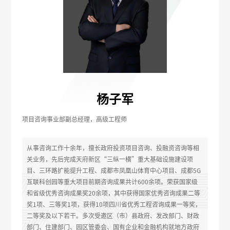
杨子军
项目咨询事业部副总经理，高级工程师
从事咨询工作十余年，擅长政府投资项目咨询、投融资咨询等相
关业务，先后完成天府新区“三纵一横”重大基础设施建设项
目、三环路扩能提升工程、成都市凤凰山体育中心项目、成都5G
互联科创园等重大项目前期咨询成果共计600余项。荣获国家级
和省级优秀咨询成果奖20余项，其中获得国家优秀咨询成果二等
奖1项、三等奖1项，获得10项四川省优秀工程咨询成果一等奖，
二等奖及以下若干。多次受邀区（市）县政府、发改部门、财政
部门、住建部门、园区管委会、国有企业和金融机构就地方政府