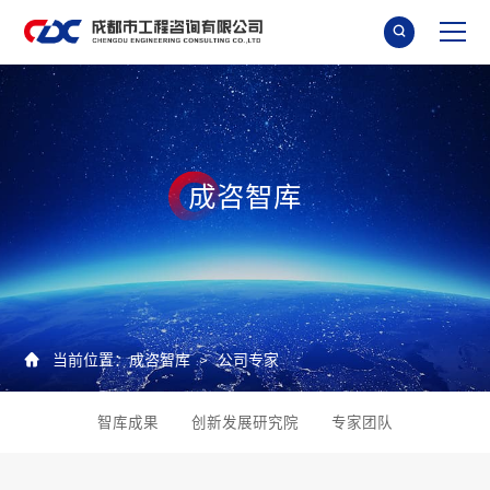

成
咨
智
库

当前位置：
成咨智库
公司专家
>
智库成果
创新发展研究院
专家团队