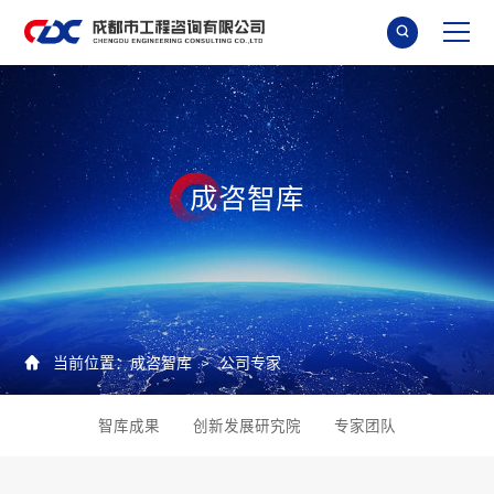

成
咨
智
库

当前位置：
成咨智库
公司专家
>
智库成果
创新发展研究院
专家团队