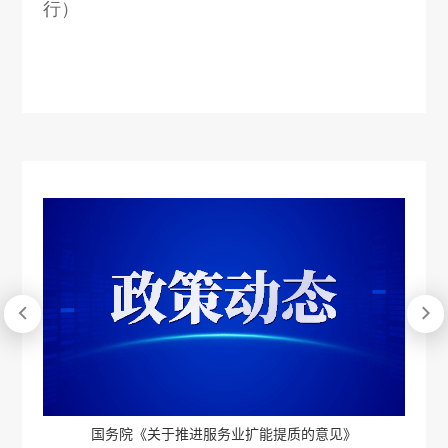
行）


》
国务院《关于推进服务业扩能提质的意见》
投