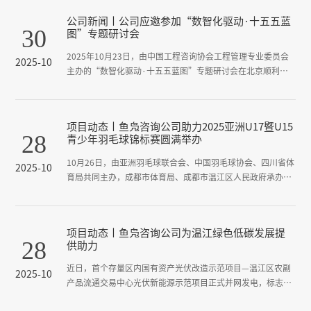
重要标尺。此次顺利通过再认证，不仅是对公司长期规范化、
公司新闻丨公司应邀参加“数智化驱动·十五五蓝
标准化管理工作的充分肯定，也表明公司在提升核心竞争力、
30
图”专题研讨会
实现可持续发展方面取得了实质性的进展。审核期间，审核...
2025年10月23日，由中国工程咨询协会工程管理专业委员会
2025-10
主办的“数智化驱动·十五五蓝图”专题研讨会在北京顺利召
开。本次会议汇聚多位行业专家，围绕“十五五”时期工程咨
询行业的发展趋势，深入探讨全过程工程咨询模式与数智化技
术的深度融合路径，旨在推动行业迈向更高质量的发展阶段。
项目动态丨鱼凫咨询公司助力2025亚洲U17暨U15
公司副总经理谢涛及数字化创新研究中心相关成员参会。
28
青少年羽毛球锦标赛圆满举办
10月26日，由亚洲羽毛球联合会、中国羽毛球协会、四川省体
2025-10
育局共同主办，成都市体育局、成都市温江区人民政府承办的
2025亚洲U17暨U15青少年羽毛球锦标赛在在成都温江圆满落
幕。作为亚洲羽毛球联合会（亚羽联）组织、面向亚洲青少年
选手的区域性国际高水平赛事，亚洲U17暨U15青少年羽毛球
项目动态丨鱼凫咨询公司为温江绿色低碳发展提
锦标赛被誉为“羽毛球世界冠军的摇篮”，承载着发现锻炼优
28
供助力
秀羽毛球后备力量的重要任务。
近日，首个存量区内国有资产光伏改造示范项目—温江区农副
2025-10
产品流通交易中心光伏新能源示范项目正式并网发电，标志着
温江区在绿色低碳发展领域迈出重要一步。成咨公司下属鱼凫