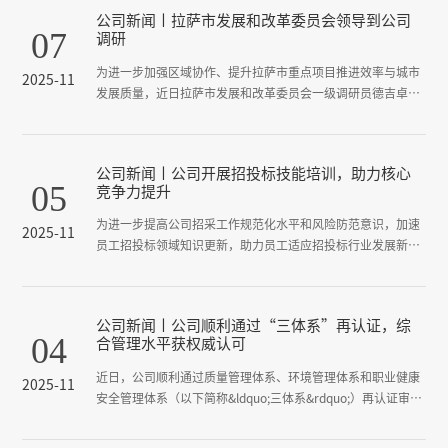
公司新闻丨拉萨市发展和改革委员会领导到公司
07
调研
为进一步加强区域协作、提升拉萨市重点项目推进效率与城市
2025-11
发展质量，近日拉萨市发展和改革委员会一级调研员德吉卓嘎
带领相关业务科室相关负责人一行赴成都调研。10月28日，调
研组来到成咨公司，围绕文化创意产业策划包装、项目全过程
咨询等领域开展调研座谈。公司董事、总经理陈崎虎，副总经
公司新闻丨公司开展招投标技能培训，助力核心
理谢涛、张潇等班子成员和相关同志陪同调研。调研会上，陈
05
竞争力提升
崎虎首先向拉萨发改委领导一行介绍了成咨公司的发展历程、
业务布局及成效、&...
为进一步提高公司招采工作规范化水平和风险防范意识，加速
2025-11
员工招投标领域知识更新，助力员工适应招投标行业发展新趋
势，为员工职业技能成长提供新契机，10月31日，成咨公司召
开了“招投标政策宣贯及业务交流”培训会。
公司新闻丨公司顺利通过“三体系”再认证，综
04
合管理水平获权威认可
近日，公司顺利通过质量管理体系、环境管理体系和职业健康
2025-11
安全管理体系（以下简称&ldquo;三体系&rdquo;）再认证审
核，标志着公司在规范化、标准化管理方面再次获得权威认
可。&ldquo;三体系&rdquo;认证是衡量企业现代化管理水平的