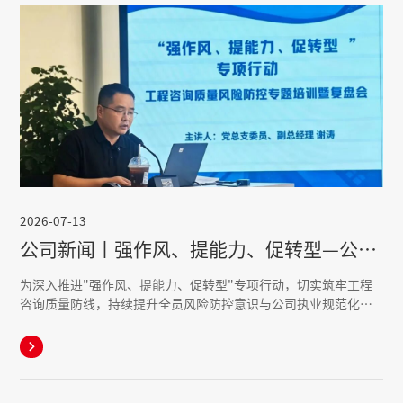
2026-07-13
公司新闻丨强作风、提能力、促转型—公司开展工程咨询质量风险防控专题培训暨复盘会
为深入推进"强作风、提能力、促转型"专项行动，切实筑牢工程
咨询质量防线，持续提升全员风险防控意识与公司执业规范化水
平，近日，公司紧扣质量管控、能力提升、风险防范、转型升级
四大核心，组织开展工程咨询质量风险防控专题培训暨复盘会。

会议由公司党总支委员、副总经理谢涛主讲，公司及鱼凫咨询公
司全体员工参会。