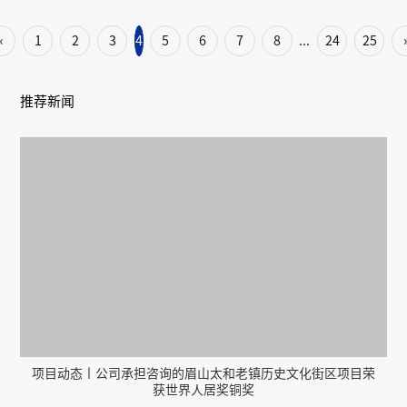
班，主动对接需求、谋划服务方向，全面投入全市产业园区高
质量发展建设。今年以来，工作专班已陆续走访蒲江、新津、
«
1
2
3
4
5
6
7
8
24
25
...
温江等多个产业园区，立足实际痛点难点，致力提供精准、伴
随式的专业服务。
推荐新闻
项目动态丨公司承担咨询的眉山太和老镇历史文化街区项目荣
获世界人居奖铜奖