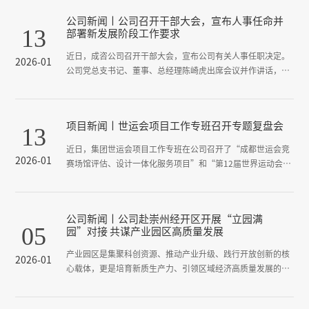
公司新闻丨公司召开干部大会，宣布人事任命并
13
部署新发展阶段工作要求
近日，成咨公司召开干部大会，宣布公司有关人事任职决定。
2026-01
公司党总支书记、董事、总经理陈崎虎出席会议并作讲话，党
总支副书记、副总经理付水晶主持会议并宣读任职文件。公司
领导班子成员及全体中层干部参加会议。
项目新闻丨世运会项目工作专班召开专题复盘会
13
近日，集团世运会项目工作专班在公司召开了“成都世运会竞
2026-01
赛场馆评估、设计一体化服务项目”和“第12届世界运动会竞
赛场馆运行设计规划项目”（以下统称“世运会项目”）生产
层面复盘总结专题会。公司党总支副书记、副总经理付水晶主
持会议，集团世运会项目负责人、技术质量部相关人员，市建
公司新闻丨公司赴崇州经开区开展“立园满
筑院、市建科院以及华体创研等参建单位项目负责人及公司相
05
园”对接 共谋产业园区高质量发展
关部门负责人参会。会议全面复盘项目成果、凝练经验智慧、
明确后续发展方向。
产业园区是集聚科创资源、推动产业升级、践行开放创新的核
2026-01
心载体，更是培育新质生产力、引领区域经济高质量发展的主
阵地。自成都市“优化提质、特色立园、赋能增效、企业满
园”行动启动以来，成都设计咨询集团迅速组建专项工作专