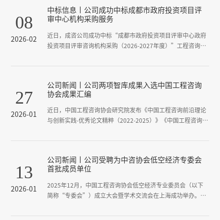
中标信息丨公司成功中标成都市政府投资项目评
08
审中心机构采购服务
近日，成咨公司成功中标“成都市政府投资项目评审中心政府
2026-02
投资项目评审咨询机构采购（2026-2027年度）”工程咨询类
与智慧蓉城（政务信息化）类两大板块评审咨询服务。公司连
续多年成功成为该中心的咨询服务机构，提供专业咨询服务。
此次中标既是过往优质服务的延续，也进一步巩固了公司在服
公司新闻丨公司两项智库成果入选中国工程咨询
务成都市重大战略、促进政府投资科学决策方面的标杆地位。
27
协会成果汇编
近日，中国工程咨询协会研究院发布《中国工程咨询前沿理论
2026-01
与创新实践-优秀论文精粹（2022-2025）》《中国工程咨询关
键领域研究与战略路径-课题成果精编（2024-2025）》两大成
果汇编。公司两项智库成果《西部县域开发区高质量发展：成
效、问题和对策——基于6个开发区的调研》《西部县域经济开
公司新闻丨公司受聘为中咨协会低空经济专委会
发区高质量发展存在的问题和建议》凭借扎实的调研、深入的
13
首批成员单位
分析与务实的建议，成功入选以上两大成果汇编，彰显了公司
2025年12月，中国工程咨询协会低空经济专业委员会（以下
2026-01
简称“专委会”）成立大会暨学术交流会在上海成功举办。本
次大会由专委会主办、上海建科咨询集团承办，旨在汇聚行业
智慧，共同推动低空经济产业创新发展。