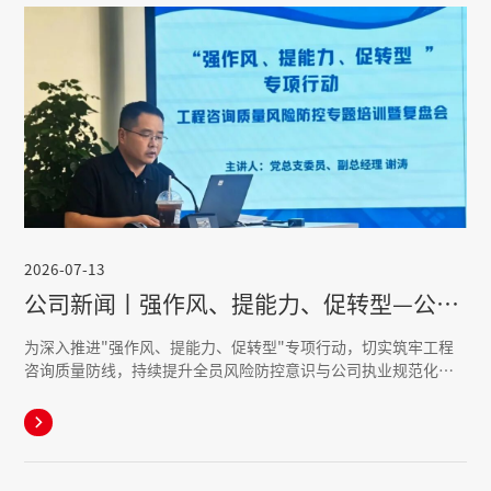
2026-07-13
公司新闻丨强作风、提能力、促转型—公司开展工程咨询质量风险防控专题培训暨复盘会
为深入推进"强作风、提能力、促转型"专项行动，切实筑牢工程
咨询质量防线，持续提升全员风险防控意识与公司执业规范化水
平，近日，公司紧扣质量管控、能力提升、风险防范、转型升级
四大核心，组织开展工程咨询质量风险防控专题培训暨复盘会。

会议由公司党总支委员、副总经理谢涛主讲，公司及鱼凫咨询公
司全体员工参会。