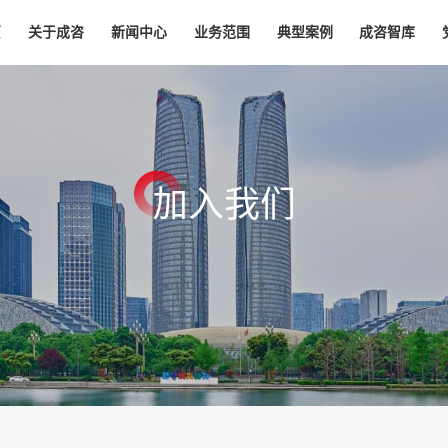
页
关于成咨
新闻中心
业务范围
典型案例
成咨智库
加
入
我
们