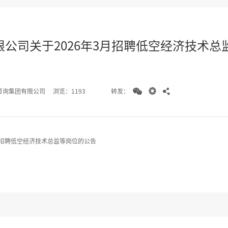
公司关于2026年3月招聘低空经济技术总



转发：
咨询集团有限公司
浏览：1193
月招聘低空经济技术总监等岗位的公告