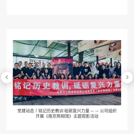


报
党建动态丨铭记历史教训 砥砺复兴力量 — — 公司组织
公
开展《南京照相馆》主题观影活动