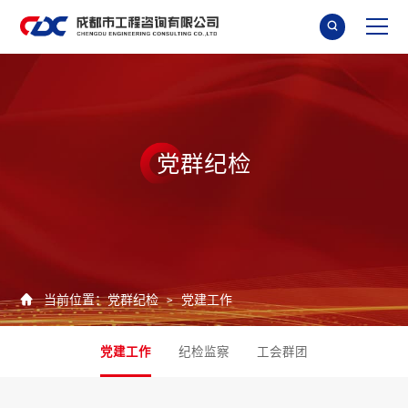

党
群
纪
检

当前位置：
党群纪检
党建工作
>
党建工作
纪检监察
工会群团