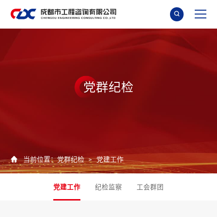

党
群
纪
检

当前位置：
党群纪检
党建工作
>
党建工作
纪检监察
工会群团