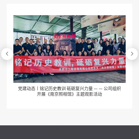


报
党建动态丨铭记历史教训 砥砺复兴力量 — — 公司组织
公
开展《南京照相馆》主题观影活动