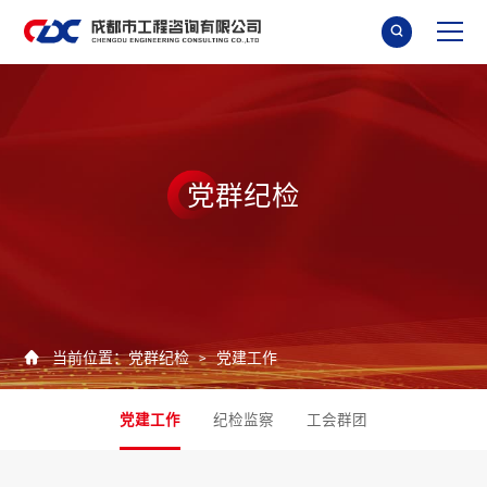

党
群
纪
检

当前位置：
党群纪检
党建工作
>
党建工作
纪检监察
工会群团