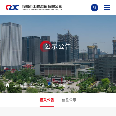

公
示
公
告

当前位置：
公示公告
招采公告
>
招采公告
信息公示