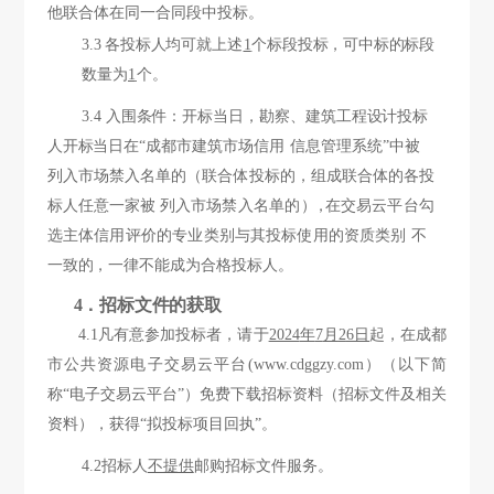
他联合体在同一合同段中
投标。
3.3 各投标人均可就上述
1
个标段投标，可中标的标段
数量为
1
个。
3.4 入围条件：开标当日，勘察、建筑工程设计投标
人开标当日在“成都市建筑市场信用
信息管理系统
”中被
列入市场禁入名单的（联合体投
标的，组成联合体的各投
标人任意一家被
列入市场禁入名单的
），
在交易云平台勾
选主体信用评价的专业
类别与其投标使用的资质类别
不
一致的，一律不能成为合格投标人。
4．招标文件的获取
4.1
凡有意参加投标者，请
于
2024
年
7
月
2
6日
起，在成都
市公共资源电子交易云平台
(www.cdggzy.com）（以下简
称“电子交易云平台”）免费下载招标资料（招标文件及相关
资料），获得“拟投标项目回执”。
4.2招标人
不提供
邮购招标文件服务。