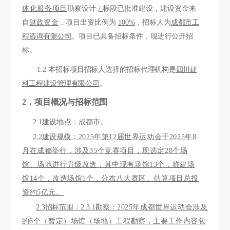
体化服务项目
勘察设计
/
标段已
批准建设
，建设资金来
自
财政资金
，项
目出资比例为
100%
，招标人为
成都市工
程咨询有限公司
。项目已具备招标条件，现进行公开招
标。
1.2 本招标项目
招标人选择
的招标代理机构是
四川建
科工程建设管理有限公司
。
2．项目概况与招标范围
2.1建设地点：成都市
。
2.2建设规模
：
2025年第12届世界运动会于2025年8
月在成都举行，涉及35个竞赛项目，现选定28个场
馆、场地进行升级改造，其中现有场馆13个，临建场
馆14个，改造场馆1个，分布八大赛区
。
估算项目总投
资约
5
亿元。
2.3招标范围：
2.3.1勘察：
2025年成都世界运动会涉及
的6个（暂定）场馆（场地）工程勘察，主要工作内容包