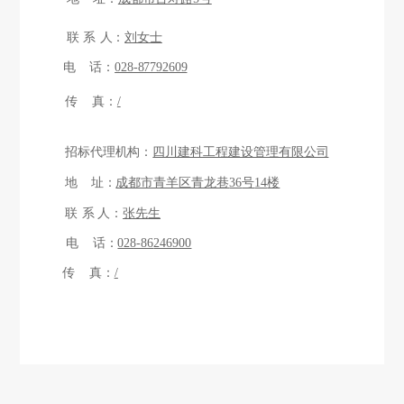
联
系
人：
刘女士
电
话：
028-87792609
传
真：
/
招标代理机构：
四川建科工程建设管理有限公司
成都市青羊区青龙巷
号
楼
地
址：
36
14
张先生
联
系
人：
电
话：
028-86
246900
传
真：
/