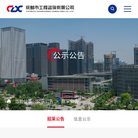

公
示
公
告

当前位置：
公示公告
招采公告
>
招采公告
信息公示