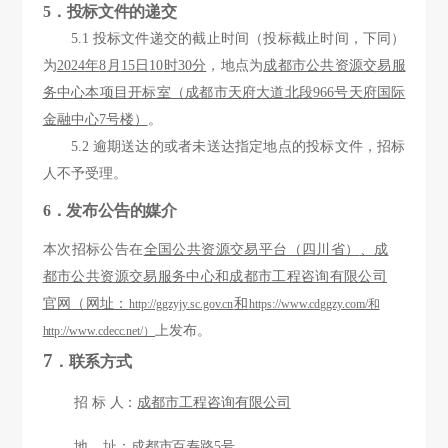
5．投标文件的递交
5.1 投标文件递交的截止时间（投标截止时间，下同）
为
202
4
年
8
月
15日
10
时
30
分
，
地点为
成都市公共资源交易服
务中心本项目开标室（成都市天府大道北段
966号天府国际
金融中心7号楼）
。
5.2
逾期送达的或者未送达指定地点的投标文件，招标
人不予受理。
6．发布公告的媒介
本次招标公告在
全国公共资源交易平台（四川省）
、
成
都市公共资源交
易服务中心和
成都市工程咨询有限公司
官网
（网址：
和
http://ggzyjy.sc.go
v.cn
https://www.cdggzy.com/和
上发布。
http://www.cdecc.net/）
7
．联系方式
招
标
人：
成都市工程咨询有限公司
地
址：
成都市百寿路
5
号