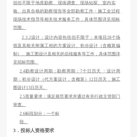
括但不限于地质勘察、现场调查、现场钻探、室内实
验、出具合格的勘察报告等全部勘察工作；施工全过程
现场技术指导等相关技术服务工作，具体范围详见招标
范围
。
2.3.2设计：设计内容包括但不限于：
本项目
28个场
馆及其相关附属工程的方案设计、初步设计（含概算编
制）、施工图设计及相关的后续服务等工作，具体范围详
见招标范围
。
2.4勘察设计周期：
勘察周期：
7
个日历天
；设计周
期：初步设计（代方案设计，含概算）
1
2
日历天，施工
图设计
13
日历天
。
2.5质量要求：满足规范要求并通过有关行政主管部门
审查。
2.6标段划分：一个标
段。
3．投标人资格要求