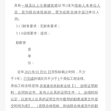
具有
一级及以上注册建筑师
证书
(须为
投标人本单位人
员，若为联合体投标的，需为在联合体中设计
单位
人
员
)。
3.1.5财务要求：无财务要求；
3.1.6业绩要求：
提供；
勘察资
质
单
位：
近年
2021
年
01
月
01 日
至投标截止时间，不少
于
3
年）
已
完成
的项目共不少
于
1
个类似工程业绩。
类似工程业绩是指
:
房屋建筑类勘察业绩
【
1、业绩证明材
料：合同协议书、发包人出具的
证明文件；
2、业绩时间
认定：以发包人出具的证明文件中载明的勘察成果文件提
交时间为准】。（若联合体投标，则由联合体成员中的勘