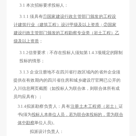
3.1 本次招标要求投标人：
3.1.1 须具有
①国家建设行政主管部门颁发的工程设
计建筑行业（建筑
工程）设计甲级及
以上资质；
②国家
建设行政主管部门颁发的工程勘察专业类（岩土工程）
乙
级及以上资质
；
3.1.2
信誉要求：不存在投标人须知第
1.4.3
项
规定的限制
投标的情形；
3.1.3 企业注册地不在四川省行政区域内的省外企业须
提供在有效期内的四川省住房和城
乡建设厅官网已公开的
入川信息网页截图（如投标人为联合体，则联合体所有成
员均应具有
）；
3.1.4拟派勘察负责人：
具有
注册土木工程师（岩土）
证
书
(须为
投标人本单位人员，若为联合体投标的，
需为联合
体中勘察
单位人员
)。
拟派设计负责人：