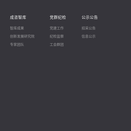
成咨智库
党群纪检
公示公告
智库成果
党建工作
招采公告
创新发展研究院
纪检监察
信息公示
专家团队
工会群团