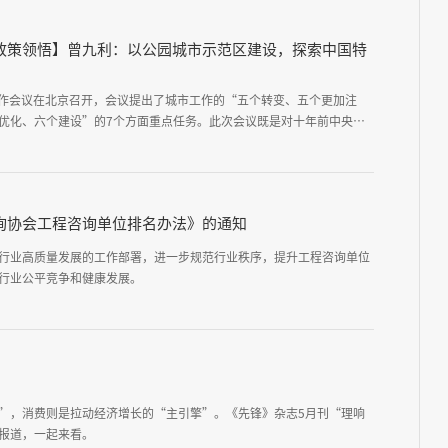
司相关负责人一
政策领悟】曾九利：以公园城市示范区建设，探索中国特
市工作会议在北京召开，会议提出了城市工作的“五个转变、五个更加注
优化、六个建设”的7个方面重点任务。此次会议既是对十年前中央城
承，又立足于新阶段，科学回答了城市发展为了谁、依靠谁以及建设什
重大理论和实践问题，为做好新时代新征程的城市工作提供了根本遵
城市工作会议精神，结合
询协会工程咨询单位排名办法》的通知
行业高质量发展的工作部署，进一步规范行业秩序，提升工程咨询单位
行业公平竞争和健康发展。
”，消费则是拉动经济增长的“主引擎”。《先锋》杂志5月刊“理响
报道，一起来看。