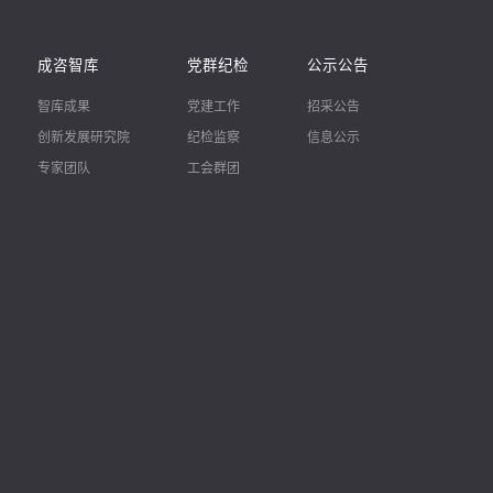
成咨智库
党群纪检
公示公告
智库成果
党建工作
招采公告
创新发展研究院
纪检监察
信息公示
专家团队
工会群团