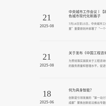
会，集团规划设计咨询有限公
中央城市工作会议丨【
21
色城市现代化新路子
7月14日至15日，中央城
2025-08
重”重要原则并部署了“一个
市工作会议既定原则的一脉相
么样的城市、怎样建设城市等
循。我们要深入贯彻学习中央
关于发布《中国工程咨
21
为贯彻落实国家关于工程咨询
2025-08
的服务质量和管理水平，促进
何为具身智能？
18
创新是引领发展的“第一动力
2025-06
成都”聚焦创新前沿推出专题