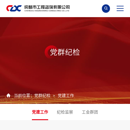

党
群
纪
检

当前位置：
党群纪检
党建工作
>
党建工作
纪检监察
工会群团