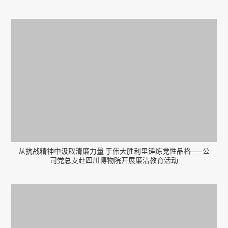
从抗战精神中汲取清廉力量 于伟大胜利里锤炼党性品格——公
司党总支赴四川博物院开展廉洁教育活动