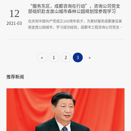
“服务东区，成都咨询在行动”，咨询公司党支
12
部组织赴龙泉山城市森林公园规划馆参观学习
在庆祝中国共产党成立100周年前夕，为更好服务成都建设美
2021-03
丽宜居公园城市，学习成功经验，成都市工程咨询公司党支部
于2021年3月12日组织员工赴成都东部新区龙泉山城市森林公
园规划馆参观学习。&nbsp;在讲解人员的带领下，大家走进东
部新区&ldquo;城市之眼&rdquo;&mdash;&mdash;龙泉山城市
森林公园丹景台规划展览馆，观看城市历史发展变化图和未来
«
1
2
3
»
城市规划模型，从生态、交通、智能产业...
推荐新闻