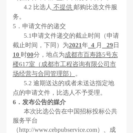
4.2
比选人
不提供
邮购比选文件服
务。
5
．申请文件的递交
5.1
申请文件递交的截止时间（申请
截止时间，下同）为
2021
年
4
月
29
日
10
时
00
分，地点为
成都市百寿路5号东
楼617室（成都市工程咨询有限公司市
场经营与合同管理部）
。
5.2
逾期
送达的或者未送达指定地
点的申请文件，比选人不予受理。
6
．发布公告的媒介
本次比选公告在中国招标投标公共
服务平台
（http://www.cebpubservice.com）、成