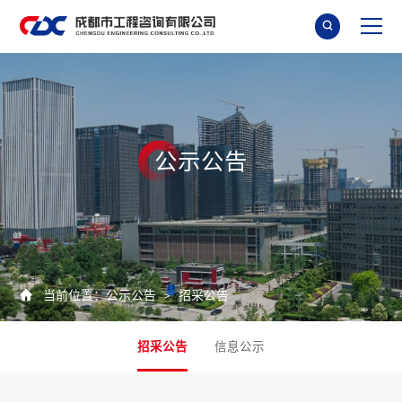

公
示
公
告

当前位置：
公示公告
招采公告
>
招采公告
信息公示