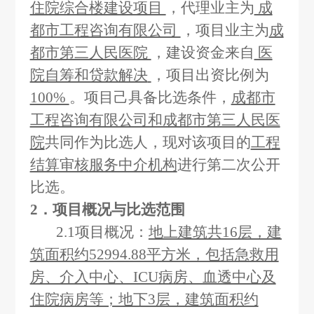
住院综合楼建设项目
，代理业主为
成
都市工程咨询有限公司
，项目
业主为
成
都市第三人民医院
，
建设资金来自
医
院自筹和贷款解决
，项目出资比例为
100%
。
项目己具备比选条件，
成都市
工程咨询有限公司和成都市第三人民医
院
共同作为比选人，现对该项目的
工程
结算审核服务中介机构
进行第二次公开
比选。
2
．项目概况与比选范围
2.1
项目概况：
地上建筑共16层，建
筑面积约52994.88平方米，包括急救用
房、介入中心、ICU病房、血透中心及
住院病房等；地下3层，建筑面积约