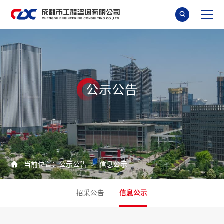

公
示
公
告

当前位置：
公示公告
信息公示
>
招采公告
信息公示