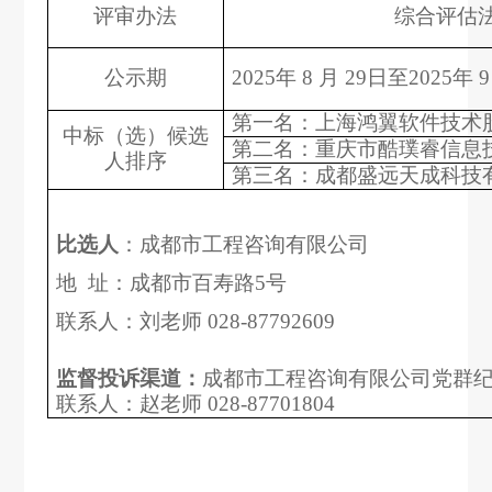
评审办法
综合评估
公示期
2
025
年
8
月
29
日至
2
025
年
9
第一名：上海鸿翼软件技术
中标（选）候选
第二名：重庆市酷璞睿信息
人排序
第三名：成都盛远天成科技
比选人
：成都市工程咨询有限公司
地
址：成都市百寿路
5号
联系人：刘老师
028-87792609
监督投诉渠道：
成都市工程咨询有限公司党群
联系人：赵老师
0
28
-
87701804