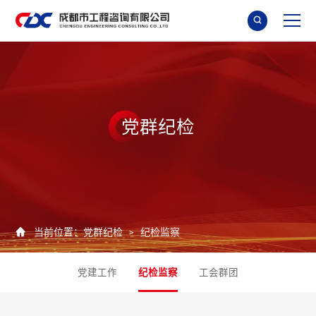

党
群
纪
检

当前位置：
党群纪检
纪检监察
>
党建工作
纪检监察
工会群团