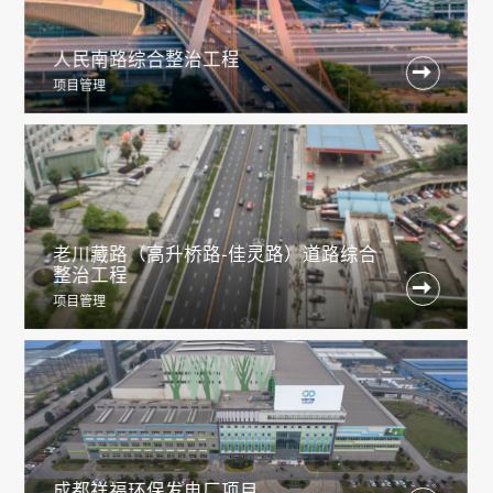
人民南路综合整治工程

项目管理
老川藏路（高升桥路-佳灵路）道路综合
整治工程

项目管理
成都祥福环保发电厂项目