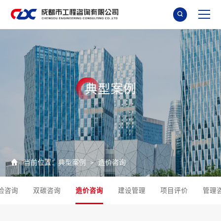

典
型
案
例

当前位置：
典型案例
造价咨询
>
险咨询
双碳咨询
造价咨询
建设管理
项目评价
管理