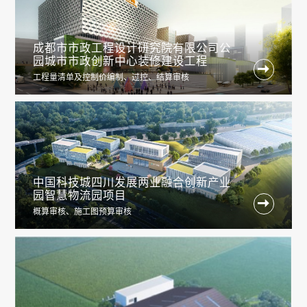
成都市市政⼯程设计研究院有限公司公
园城市市政创新中⼼装修建设⼯程

工程量清单及控制价编制、过控、结算审核
中国科技城四川发展两业融合创新产业
园智慧物流园项目

概算审核、施工图预算审核