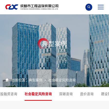

典
型
案
例

当前位置：
典型案例
社会稳定风险咨询
>
投融资咨询
社会稳定风险咨询
双碳咨询
造价咨询
建设