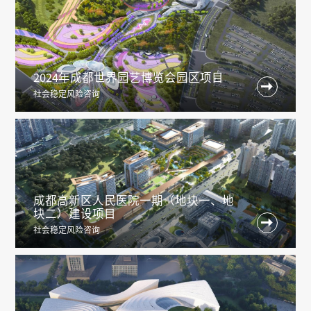
2024年成都世界园艺博览会园区项目

社会稳定风险咨询
成都高新区人民医院一期（地块一、地
块二）建设项目

社会稳定风险咨询