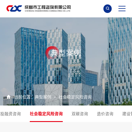

典
型
案
例

当前位置：
典型案例
社会稳定风险咨询
>
投融资咨询
社会稳定风险咨询
双碳咨询
造价咨询
建设