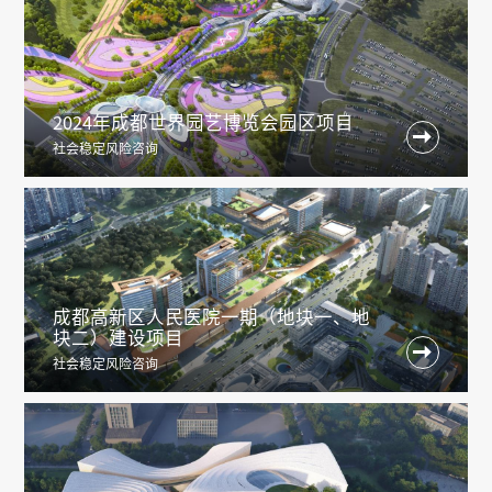
2024年成都世界园艺博览会园区项目

社会稳定风险咨询
成都高新区人民医院一期（地块一、地
块二）建设项目

社会稳定风险咨询