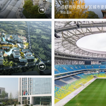
成都市华西坝片区城市更

项目咨询
目
