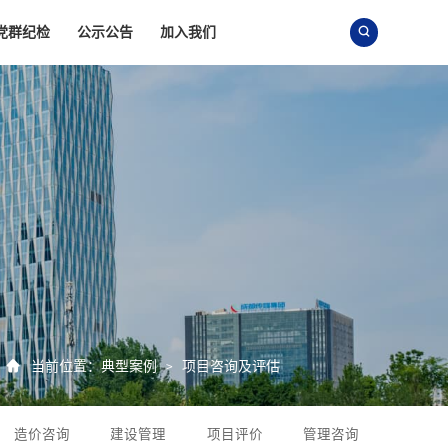
党群纪检
公示公告
加入我们


当前位置：
典型案例
项目咨询及评估
>
造价咨询
建设管理
项目评价
管理咨询