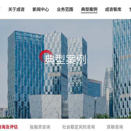
页
关于成咨
新闻中心
业务范围
典型案例
成咨智库
典
型
案
例
咨询及评估
投融资咨询
社会稳定风险咨询
双碳咨询