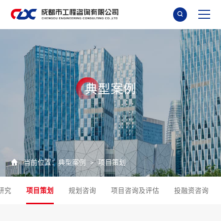

典
型
案
例

当前位置：
典型案例
项目策划
>
研究
项目策划
规划咨询
项目咨询及评估
投融资咨询