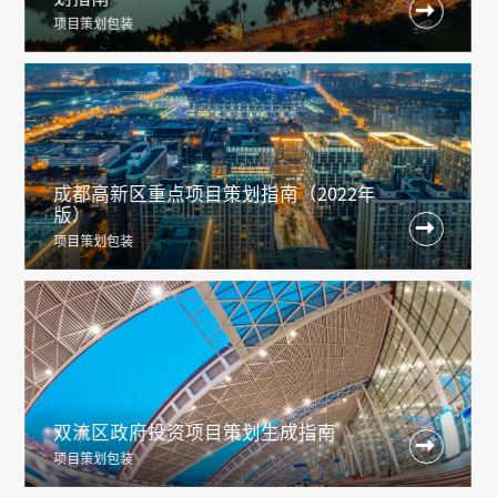

项目策划包装
成都高新区重点项目策划指南（2022年
版）

项目策划包装
双流区政府投资项目策划生成指南

项目策划包装