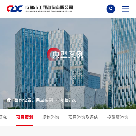

典
型
案
例

当前位置：
典型案例
项目策划
>
研究
项目策划
规划咨询
项目咨询及评估
投融资咨询