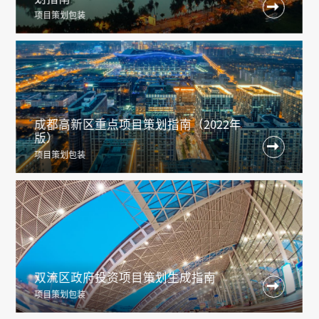

项目策划包装
成都高新区重点项目策划指南（2022年
版）

项目策划包装
双流区政府投资项目策划生成指南

项目策划包装