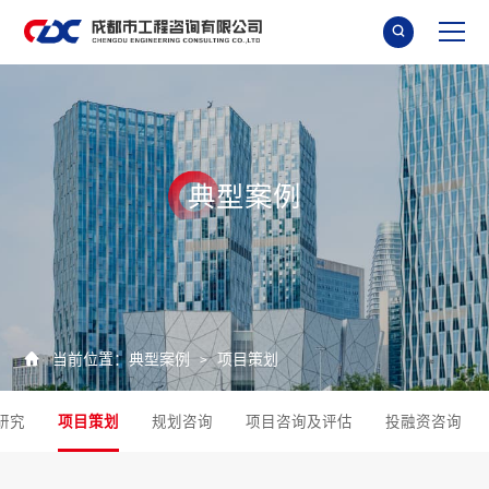

典
型
案
例

当前位置：
典型案例
项目策划
>
研究
项目策划
规划咨询
项目咨询及评估
投融资咨询