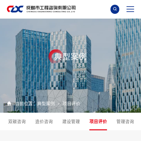

典
型
案
例

当前位置：
典型案例
项目评价
>
双碳咨询
造价咨询
建设管理
项目评价
管理咨询