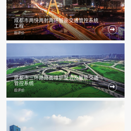
成都市两快两射两环智能交通管控系统
工程

后评价
成都市三环路路面维护整治及智能交通
管控系统

后评价