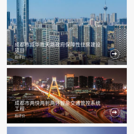
成都市成华胜天路政府保障性住房建设
项目

后评价
成都市两快两射两环智能交通管控系统
工程

后评价