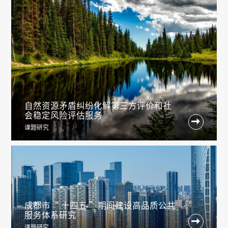
自然资源矛盾纠纷化解第三方评价和社
会稳定风险评估服务

课题研究
成都市“ 十四五 ”期间建设高品质公共
服务体系研究

课题研究