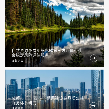
自然资源矛盾纠纷化解第三方评价和社
会稳定风险评估服务

课题研究
成都市“ 十四五 ”期间建设高品质公共
服务体系研究

课题研究